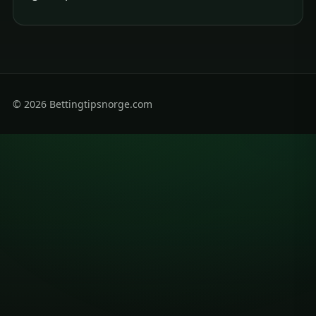
© 2026 Bettingtipsnorge.com