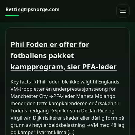
Bettingtipsnorge.com
Phil Foden er offer for
fotballens pakket
kampprogram, sier PFA-leder
Key facts →Phil Foden ble ikke valgt til Englands
VM-tropp etter en underprestasjonsseong for
Manchester City →PFA-leder Maheta Molango
mener den tette kampkalenderen er årsaken til
Fodens nedgang →Spiller som Declan Rice og
Virgil van Dijk risikerer skader eller dårlig form på
grunn av høyt arbeidsbelastning →VM med 48 lag
og kamper i varmt klima […]