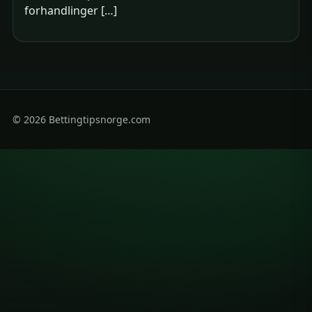
forhandlinger […]
© 2026 Bettingtipsnorge.com