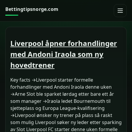
Bettingtipsnorge.com
Liverpool åpner forhandlinger
med Andoni Iraola som ny
hovedtrener
Key facts →Liverpool starter formelle
forhandlinger med Andoni Iraola denne uken
→Arne Slot ble sparket lørdag etter bare ett år
som manager →Iraola ledet Bournemouth til
sjetteplass og Europa League-kvalifisering
→Liverpool ønsker ny trener på plass så raskt
som mulig Liverpool søker ny leder etter sparking
av Slot Liverpool FC starter denne uken formelle