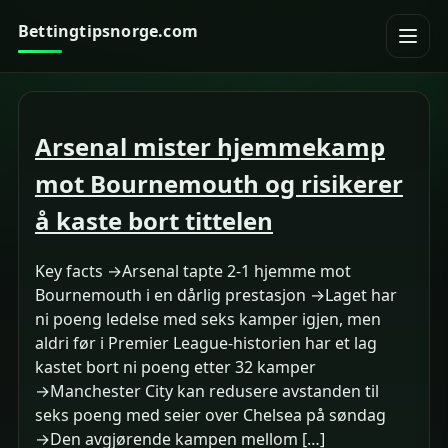
Bettingtipsnorge.com
Arsenal mister hjemmekamp
mot Bournemouth og risikerer
å kaste bort tittelen
Key facts →Arsenal tapte 2-1 hjemme mot
Bournemouth i en dårlig prestasjon →Laget har
ni poeng ledelse med seks kamper igjen, men
aldri før i Premier League-historien har et lag
kastet bort ni poeng etter 32 kamper
→Manchester City kan redusere avstanden til
seks poeng med seier over Chelsea på søndag
→Den avgjørende kampen mellom […]