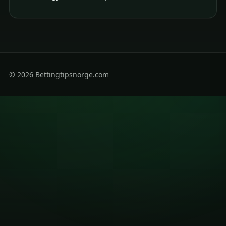
© 2026 Bettingtipsnorge.com